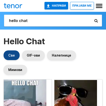
НАПРАВИ
ПРИЈАВИ МЕ
Hello Chat
Све
GIF-ови
Налепнице
Мимови