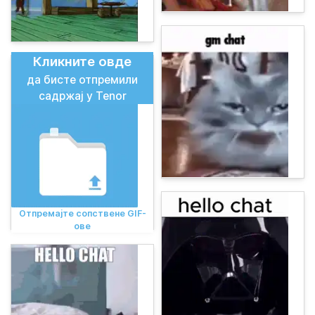
Кликните овде
да бисте отпремили
садржај у Tenor
Отпремајте сопствене GIF-
ове