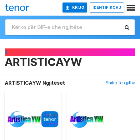
KRIJO
IDENTIFIKOHU
A
ARTISTICAYW
ARTISTICAYW Ngjitëset
Shiko të gjitha