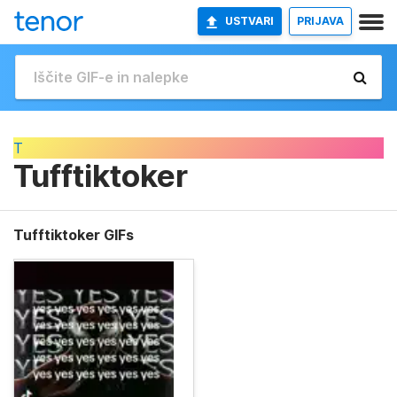
USTVARI
PRIJAVA
T
Tufftiktoker
Tufftiktoker GIFs