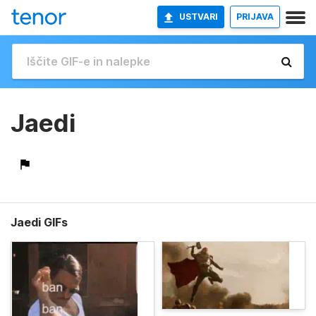
USTVARI
PRIJAVA
Jaedi
Jaedi GIFs