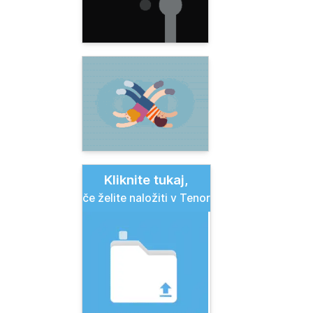
Kliknite tukaj,
če želite naložiti v Tenor