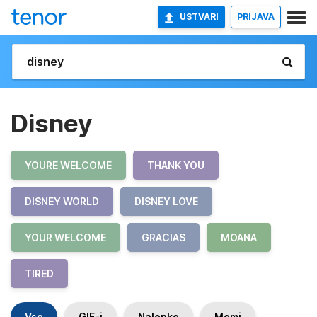
USTVARI
PRIJAVA
Disney
YOURE WELCOME
THANK YOU
DISNEY WORLD
DISNEY LOVE
YOUR WELCOME
GRACIAS
MOANA
TIRED
Vse
GIF-i
Nalepke
Memi