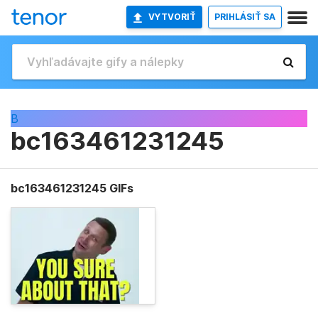
VYTVORIŤ
PRIHLÁSIŤ SA
B
bc163461231245
bc163461231245 GIFs