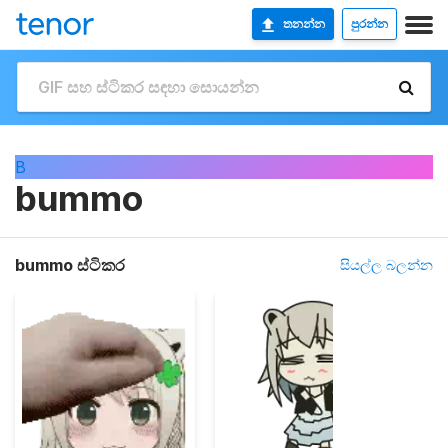
තනන්න
පුරන්න
B
bummo
bummo ස්ටිකර
සියල්ල බලන්න