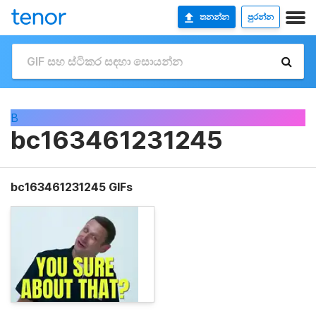
තනන්න
පුරන්න
B
bc163461231245
bc163461231245 GIFs