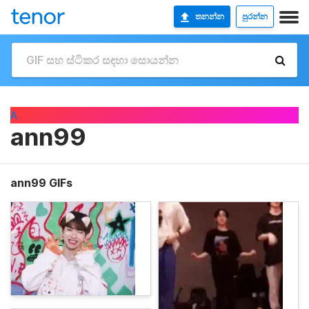
තනන්න
පුරන්න
A
ann99
ann99 GIFs