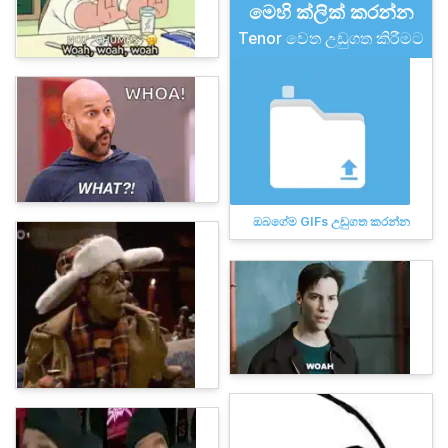
මෙහි ක්ලික් කරන්න
Tenor වෙත උඩුගත කිරීමට
ඔබගේම GIFs උඩුගත කරන්න