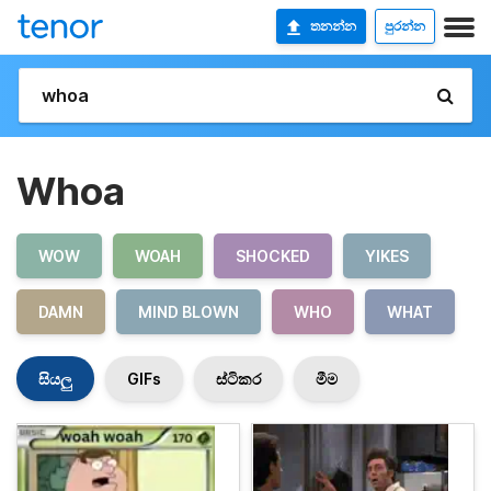
තනන්න
පුරන්න
Whoa
WOW
WOAH
SHOCKED
YIKES
DAMN
MIND BLOWN
WHO
WHAT
සියලු
GIFs
ස්ටිකර
මීම