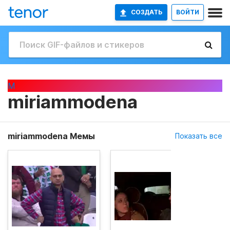
СОЗДАТЬ
ВОЙТИ
M
miriammodena
miriammodena Мемы
Показать все