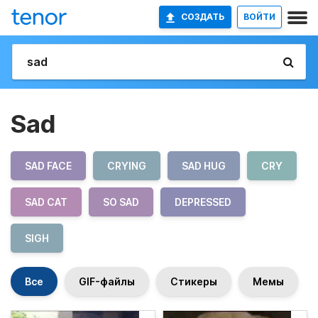
СОЗДАТЬ
ВОЙТИ
Sad
SAD FACE
CRYING
SAD HUG
CRY
SAD CAT
SO SAD
DEPRESSED
SIGH
Все
GIF-файлы
Стикеры
Мемы