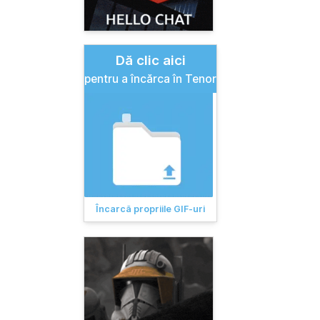
Dă clic aici
pentru a încărca în Tenor
Încarcă propriile GIF-uri