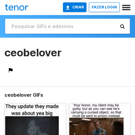
CRIAR
FAZER LOGIN
ceobelover
ceobelover GIFs