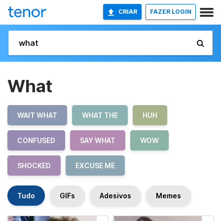
CRIAR
FAZER LOGIN
What
WAIT WHAT
WHAT THE
HUH
CONFUSED
SAY WHAT
WOW
SHOCKED
EXCUSE ME
Tudo
GIFs
Adesivos
Memes