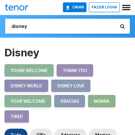
CRIAR
FAZER LOGIN
Disney
YOURE WELCOME
THANK YOU
DISNEY WORLD
DISNEY LOVE
YOUR WELCOME
GRACIAS
MOANA
TIRED
Tudo
GIFs
Adesivos
Memes