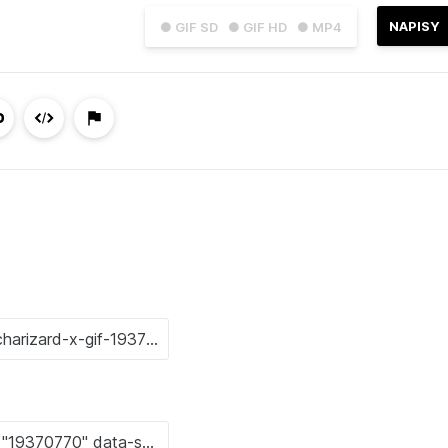
NAPISY
● GIF SD
● GIF HD
● MP4