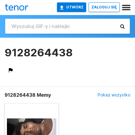
UTWÓRZ
ZALOGUJ SIĘ
9128264438
9128264438 Memy
Pokaż wszystko