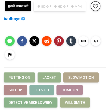
ਸੁਰਖੀ ਸ਼ਾਮਲ ਕਰੋ
● SD GIF
● HD GIF
● MP4
badboys
PUTTING ON
JACKET
SLOW MOTION
SUIT UP
LETS GO
COME ON
DETECTIVE MIKE LOWREY
WILL SMITH