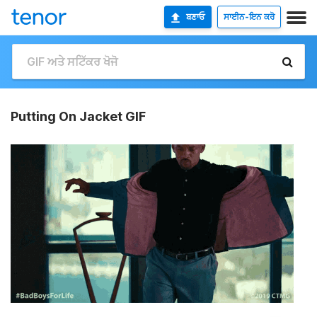
ਬਣਾਓ
ਸਾਈਨ-ਇਨ ਕਰੋ
Putting On Jacket GIF