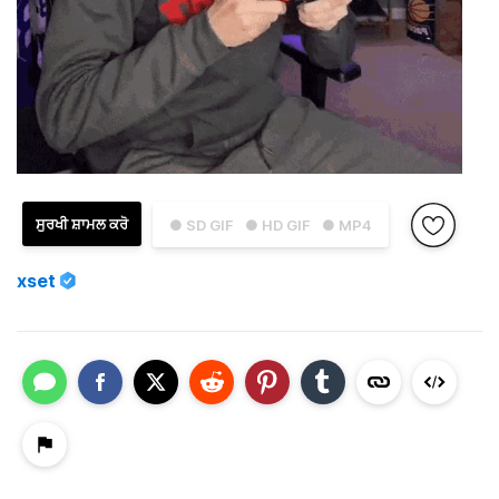
ਸੁਰਖੀ ਸ਼ਾਮਲ ਕਰੋ
● SD GIF
● HD GIF
● MP4
xset