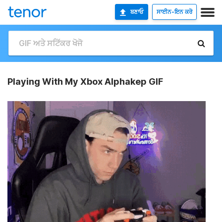
ਬਣਾਓ
ਸਾਈਨ-ਇਨ ਕਰੋ
Playing With My Xbox Alphakep GIF