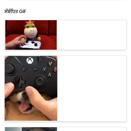
ਸੰਬੰਧਿਤ GIF