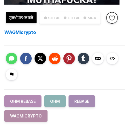
ਸੁਰਖੀ ਸ਼ਾਮਲ ਕਰੋ
● SD GIF
● HD GIF
● MP4
WAGMIcrypto
OHM REBASE
OHM
REBASE
WAGMICRYPTO