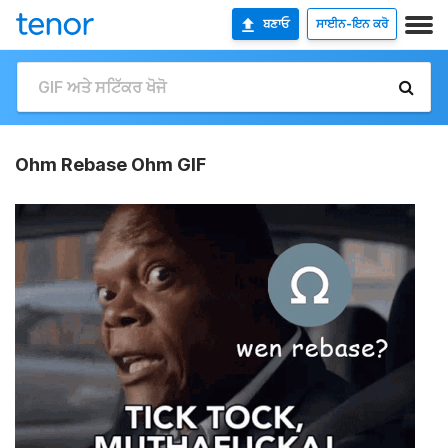
ਬਣਾਓ
ਸਾਈਨ-ਇਨ ਕਰੋ
Ohm Rebase Ohm GIF