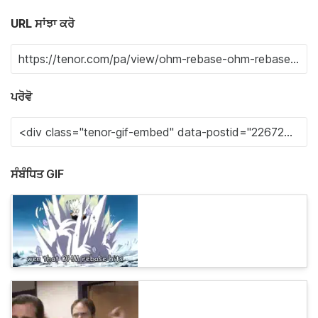
URL ਸਾਂਝਾ ਕਰੋ
ਪਰੋਵੋ
ਸੰਬੰਧਿਤ GIF