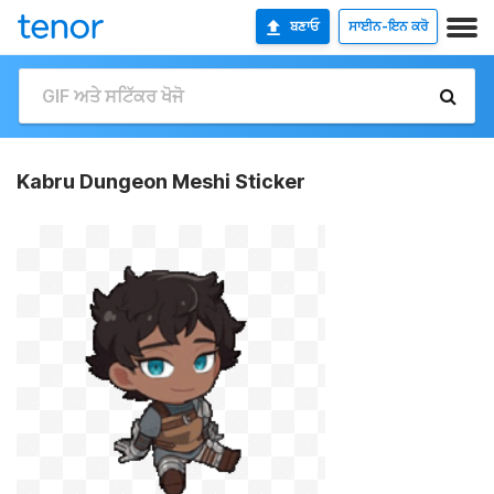
ਬਣਾਓ
ਸਾਈਨ-ਇਨ ਕਰੋ
Kabru Dungeon Meshi Sticker