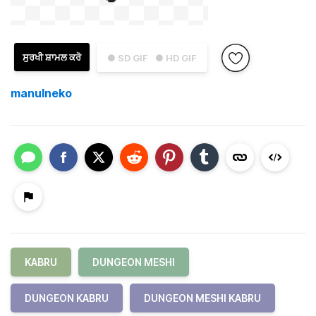
ਸੁਰਖੀ ਸ਼ਾਮਲ ਕਰੋ
● SD GIF
● HD GIF
manulneko
KABRU
DUNGEON MESHI
DUNGEON KABRU
DUNGEON MESHI KABRU