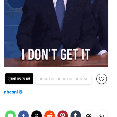
ਸੁਰਖੀ ਸ਼ਾਮਲ ਕਰੋ
● SD GIF
● HD GIF
● MP4
nbcsnl