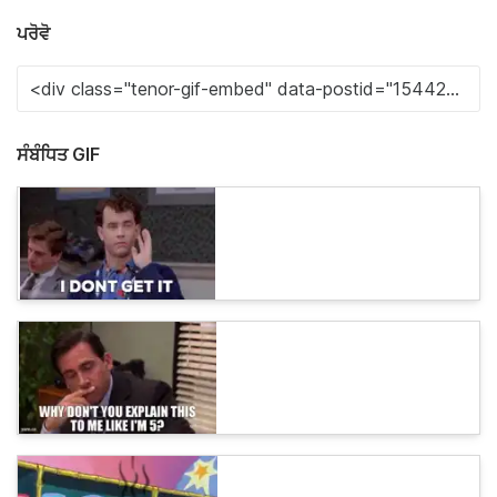
ਪਰੋਵੋ
ਸੰਬੰਧਿਤ GIF