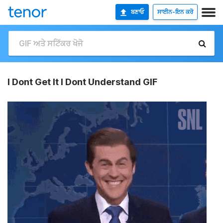
ਬਣਾਓ
ਸਾਈਨ-ਇਨ ਕਰੋ
I Dont Get It I Dont Understand GIF