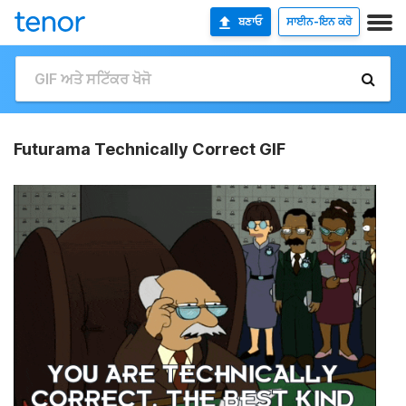
ਬਣਾਓ
ਸਾਈਨ-ਇਨ ਕਰੋ
Futurama Technically Correct GIF