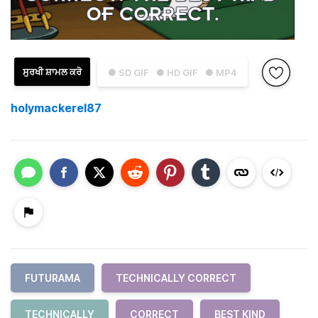
ਸੁਰਖੀ ਸ਼ਾਮਲ ਕਰੋ
● SD GIF
● HD GIF
● MP4
holymackerel87
FUTURAMA
TECHNICALLY CORRECT
TECHNICALLY
CORRECT
BEST KIND