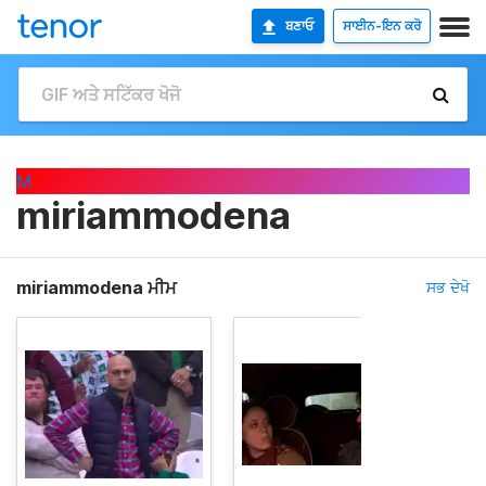
ਬਣਾਓ
ਸਾਈਨ-ਇਨ ਕਰੋ
M
miriammodena
miriammodena ਮੀਮ
ਸਭ ਦੇਖੋ