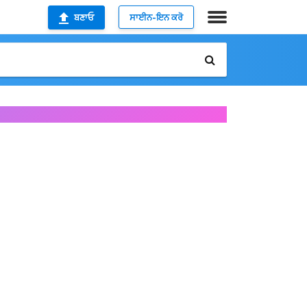
ਬਣਾਓ
ਸਾਈਨ-ਇਨ ਕਰੋ