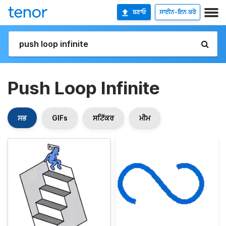
ਬਣਾਓ
ਸਾਈਨ-ਇਨ ਕਰੋ
Push Loop Infinite
ਸਭ
GIFs
ਸਟਿੱਕਰ
ਮੀਮ