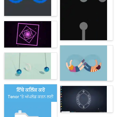
ਇੱਥੇ ਕਲਿੱਕ ਕਰੋ
Tenor 'ਤੇ ਅੱਪਲੋਡ ਕਰਨ ਲਈ