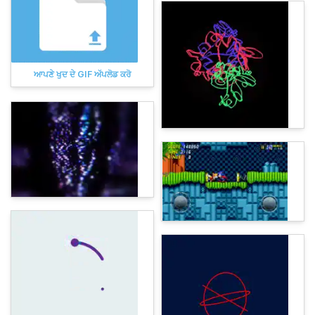
ਆਪਣੇ ਖੁਦ ਦੇ GIF ਅੱਪਲੋਡ ਕਰੋ