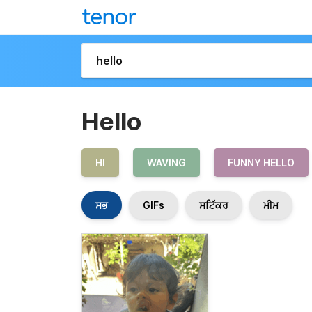
Hello
HI
WAVING
FUNNY HELLO
ਸਭ
GIFs
ਸਟਿੱਕਰ
ਮੀਮ