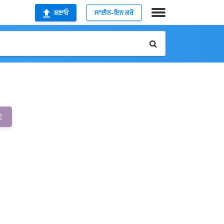
ਬਣਾਓ
ਸਾਈਨ-ਇਨ ਕਰੋ
E