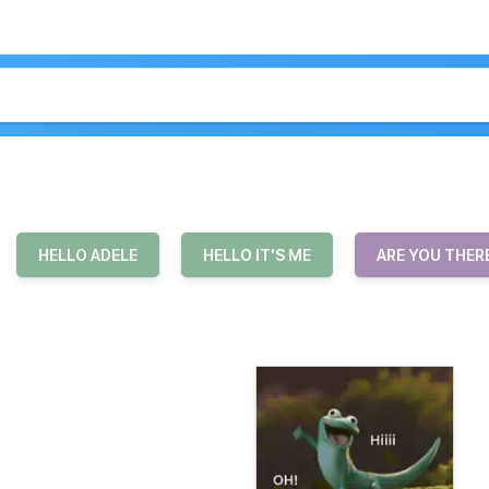
HELLO ADELE
HELLO IT'S ME
ARE YOU THER