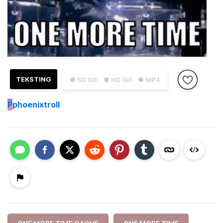
TEKSTING
● SD GIF
● HD GIF
● MP4
P
phoenixtroll