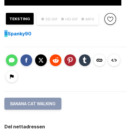
TEKSTING
● SD GIF
● HD GIF
● MP4
S
Spanky90
BANANA CAT WALKING
Del nettadressen