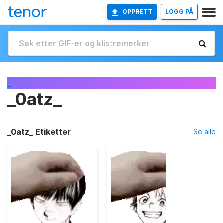
OPPRETT
LOGG PÅ
_
_0atz_
_0atz_ Etiketter
Se alle