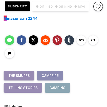
BIJSCHRIFT
● Gif in SD
● Gif in HD
● MP4
M
masoncarr2244
THE SMURFS
CAMPFIRE
TELLING STORIES
CAMPING
URL delen