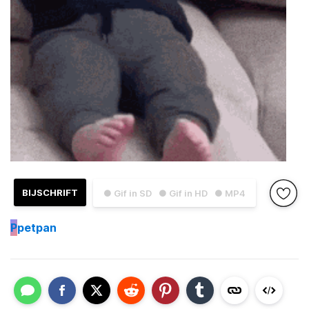
BIJSCHRIFT
● Gif in SD
● Gif in HD
● MP4
P
petpan