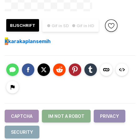
BIJSCHRIFT
● Gif in SD
● Gif in HD
K
karakaplansemih
CAPTCHA
IM NOT A ROBOT
PRIVACY
SECURITY