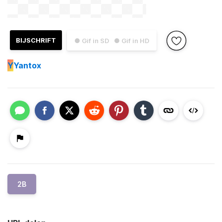
BIJSCHRIFT
● Gif in SD
● Gif in HD
Y
Yantox
2B