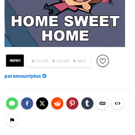
क्याप्सन
● SD GIF
● HD GIF
● MP4
paramountplus