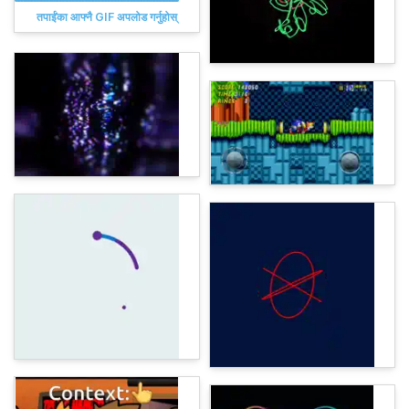
तपाईंका आफ्नै GIF अपलोड गर्नुहोस्