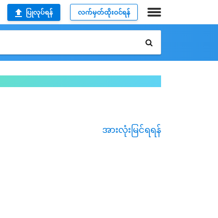
ပြုလုပ်ရန်
လက်မှတ်ထိုးဝင်ရန်
အားလုံးမြင်ရရန်