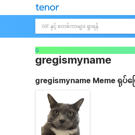
G
gregismyname
gregismyname Meme ရုပ်ပြေ