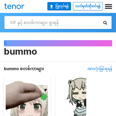
ပြုလုပ်ရန်
လက်မှတ်ထိုးဝင်ရန်
B
bummo
bummo စတစ်ကာများ
အားလုံးမြင်ရရန်