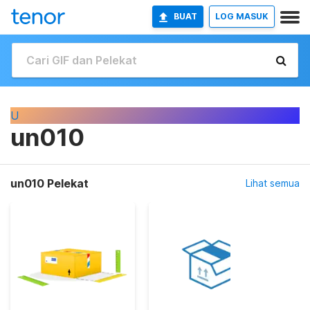
BUAT
LOG MASUK
U
un010
un010 Pelekat
Lihat semua