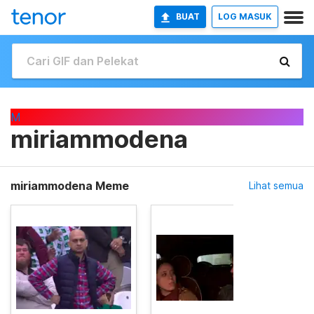
BUAT
LOG MASUK
M
miriammodena
miriammodena Meme
Lihat semua