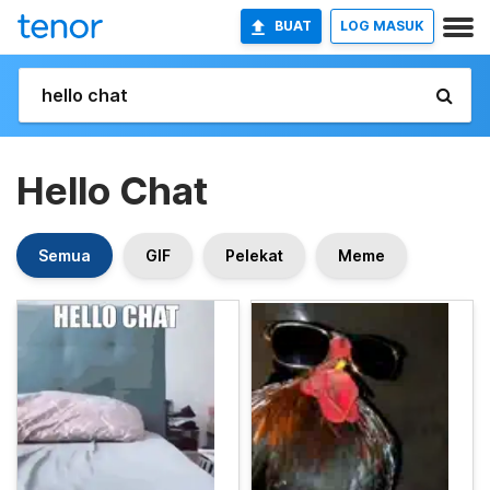
BUAT
LOG MASUK
Hello Chat
Semua
GIF
Pelekat
Meme