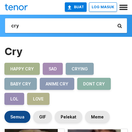
BUAT
LOG MASUK
Cry
HAPPY CRY
SAD
CRYING
BABY CRY
ANIME CRY
DONT CRY
LOL
LOVE
Semua
GIF
Pelekat
Meme