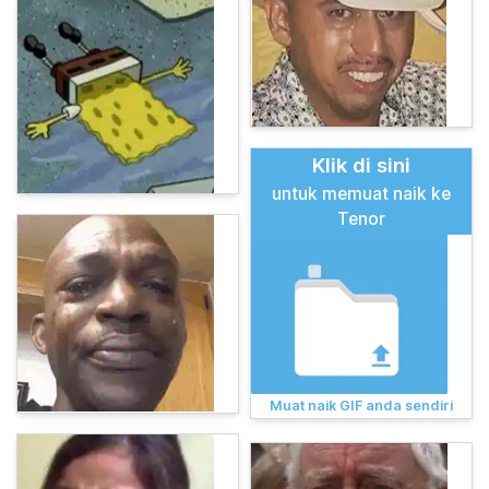
Klik di sini
untuk memuat naik ke
Tenor
Muat naik GIF anda sendiri