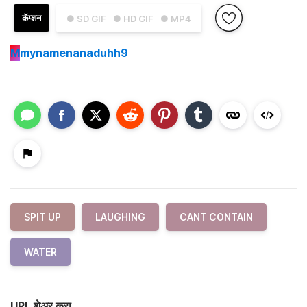
कॅप्शन
● SD GIF
● HD GIF
● MP4
M
mynamenanaduhh9
SPIT UP
LAUGHING
CANT CONTAIN
WATER
URL शेअर करा