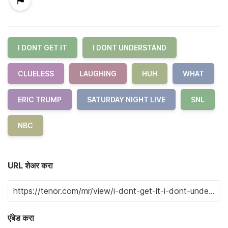
I DONT GET IT
I DONT UNDERSTAND
CLUELESS
LAUGHING
HUH
WHAT
ERIC TRUMP
SATURDAY NIGHT LIVE
SNL
NBC
URL शेअर करा
एंबेड करा