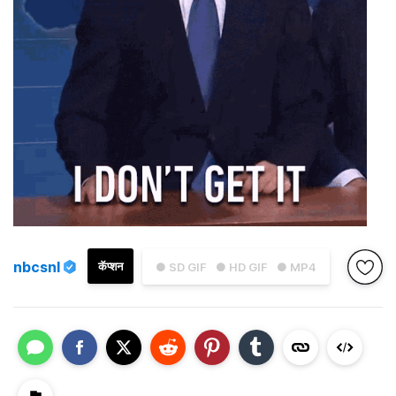
nbcsnl
कॅप्शन
● SD GIF
● HD GIF
● MP4