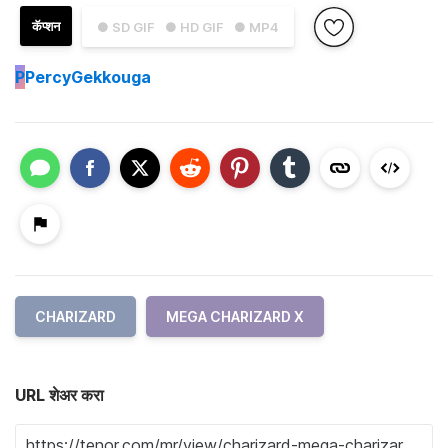
कॅप्शन
● SD GIF
● HD GIF
● MP4
P
PercyGekkouga
CHARIZARD
MEGA CHARIZARD X
URL शेअर करा