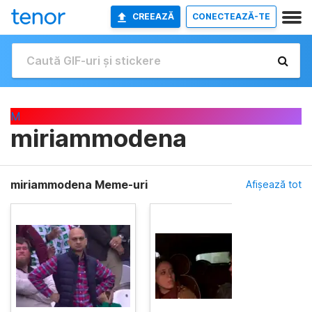
CREEAZĂ
CONECTEAZĂ-TE
M
miriammodena
miriammodena Meme-uri
Afișează tot