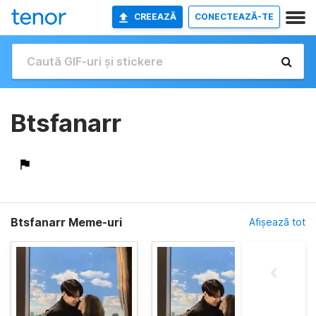
CREEAZĂ
CONECTEAZĂ-TE
Btsfanarr
Btsfanarr Meme-uri
Afișează tot