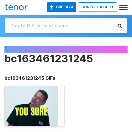
CREEAZĂ
CONECTEAZĂ-TE
B
bc163461231245
bc163461231245 GIFs